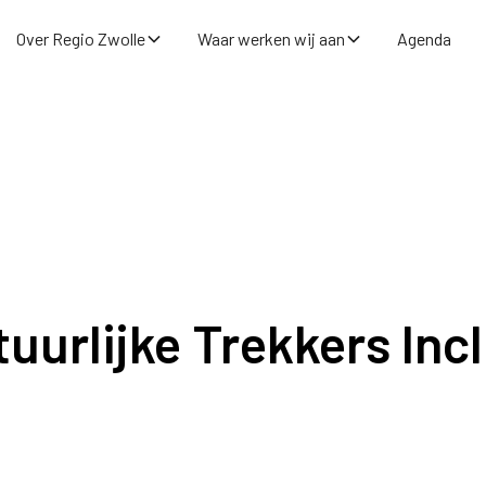
Over Regio Zwolle
Waar werken wij aan
Agenda
uurlijke Trekkers Inc