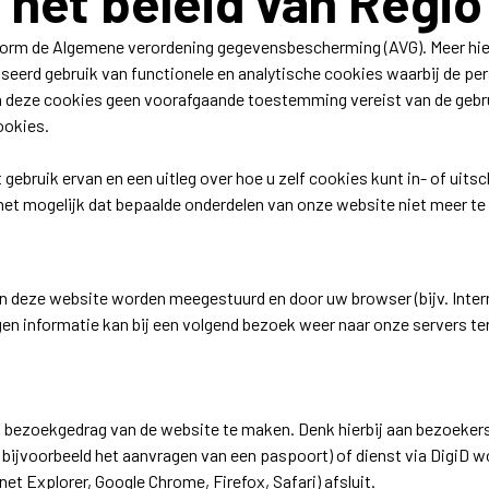
 het beleid van Regio
form de Algemene verordening gegevensbescherming (AVG). Meer hier
eerd gebruik van functionele en analytische cookies waarbij de pe
 van deze cookies geen voorafgaande toestemming vereist van de gebr
ookies.
gebruik ervan en een uitleg over hoe u zelf cookies kunt in- of uit
et mogelijk dat bepaalde onderdelen van onze website niet meer te 
n deze website worden meegestuurd en door uw browser (bijv. Intern
en informatie kan bij een volgend bezoek weer naar onze servers t
 bezoekgedrag van de website te maken. Denk hierbij aan bezoekers
oals bijvoorbeeld het aanvragen van een paspoort) of dienst via Di
et Explorer, Google Chrome, Firefox, Safari) afsluit.