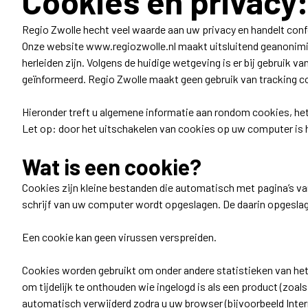
Cookies en privacy:
Regio Zwolle hecht veel waarde aan uw privacy en handelt con
Onze website www.regiozwolle.nl maakt uitsluitend geanonimis
herleiden zijn. Volgens de huidige wetgeving is er bij gebruik
geïnformeerd. Regio Zwolle maakt geen gebruik van tracking c
Hieronder treft u algemene informatie aan rondom cookies, het 
Let op: door het uitschakelen van cookies op uw computer is h
Wat is een cookie?
Cookies zijn kleine bestanden die automatisch met pagina’s va
schrijf van uw computer wordt opgeslagen. De daarin opgeslag
Een cookie kan geen virussen verspreiden.
Cookies worden gebruikt om onder andere statistieken van het
om tijdelijk te onthouden wie ingelogd is als een product (z
automatisch verwijderd zodra u uw browser (bijvoorbeeld Intern