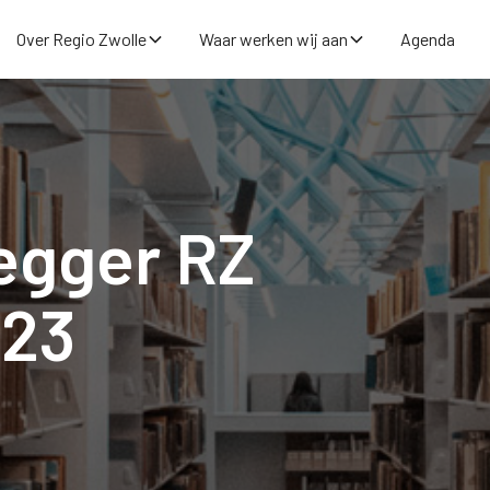
Over Regio Zwolle
Waar werken wij aan
Agenda
egger RZ
023