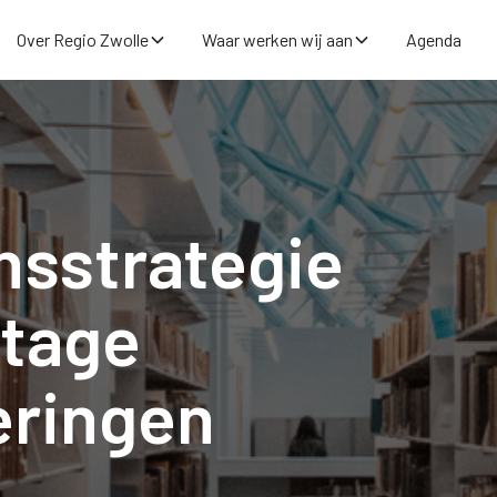
Over Regio Zwolle
Waar werken wij aan
Agenda
nsstrategie
tage
eringen