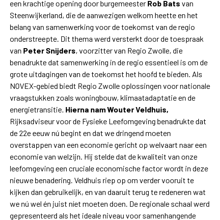
een krachtige opening door burgemeester
Rob Bats
van
Steenwijkerland, die de aanwezigen welkom heette en het
belang van samenwerking voor de toekomst van de regio
onderstreepte. Dit thema werd versterkt door de toespraak
van
Peter Snijders
, voorzitter van Regio Zwolle, die
benadrukte dat samenwerking in de regio essentieel is om de
grote uitdagingen van de toekomst het hoofd te bieden. Als
NOVEX-gebied biedt Regio Zwolle oplossingen voor nationale
vraagstukken zoals woningbouw, klimaatadaptatie en de
energietransitie.
Hierna nam Wouter Veldhuis,
Rijksadviseur voor de Fysieke Leefomgeving benadrukte dat
de 22e eeuw nú begint en dat we dringend moeten
overstappen van een economie gericht op welvaart naar een
economie van welzijn. Hij stelde dat de kwaliteit van onze
leefomgeving een cruciale economische factor wordt in deze
nieuwe benadering. Veldhuis riep op om verder vooruit te
kijken dan gebruikelijk, en van daaruit terug te redeneren wat
we nú wel én juist níet moeten doen. De regionale schaal werd
gepresenteerd als het ideale niveau voor samenhangende