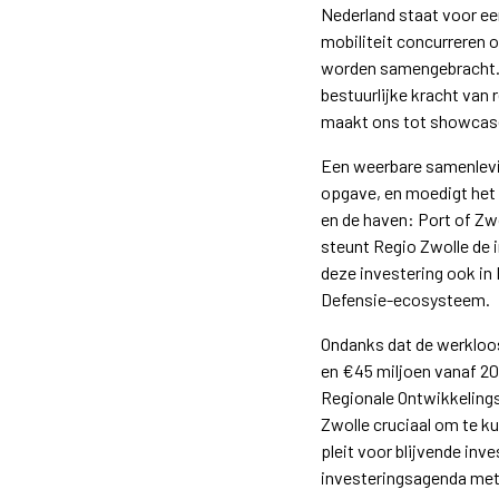
Nederland staat voor ee
mobiliteit concurreren o
worden samengebracht. We
bestuurlijke kracht van
maakt ons tot showcase,
Een weerbare samenleving
opgave, en moedigt het 
en de haven: Port of Zw
steunt Regio Zwolle de i
deze investering ook in 
Defensie-ecosysteem.
Ondanks dat de werkloosh
en €45 miljoen vanaf 20
Regionale Ontwikkelings
Zwolle cruciaal om te k
pleit voor blijvende inv
investeringsagenda met 