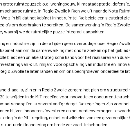
n grote ruimtepuzzel: o.a. woningbouw, klimaatadaptatie, defensie, 
m schaarse ruimte. In Regio Zwolle kijken we uit naar de
Nota Ruimt
 zijn blij dat het kabinet in het ruimtelijke beleid een sleutelrol z
 regio’s om doorbraken te bereiken. De samenwerking in Regio Zwolle
 waarbij we de ruimtelijke puzzelintegraal aanpakken.
 en industrie zijn in deze tijden geen overbodige luxe. Regio Zwoll
kabinet aan om de samenwerking met ons te zoeken op het gebied va
olle biedt een unieke strategische kans voor het realiseren van dua
nvestering van €1,15 miljard voor opschaling van industrie en innov
Regio Zwolle te laten landen én om ons bedrijfsleven onderdeel te l
eid laag is, zijn er in Regio Zwolle zorgen: het plan om structuree
29 te snijden in de MIT-regeling voor innovatie en concurrentiekrac
maatschappijen is onverstandig: dergelijke regelingen zijn voor het 
unnen blijven innoveren, investeren en het verdienvermogen te waar
estering in de MIT-regeling, en het ontwikkelen van een gezamenlijke
structurele financiering om brede welvaart te behouden.