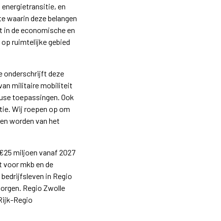
energietransitie, en
e waarin deze belangen
iet in de economische en
 op ruimtelijke gebied
e onderschrijft deze
n militaire mobiliteit
l-use toepassingen. Ook
atie. Wij roepen op om
aten worden van het
l €25 miljoen vanaf 2027
ht voor mkb en de
bedrijfsleven in Regio
borgen. Regio Zwolle
 Rijk-Regio